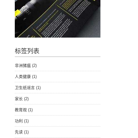
标签列表
非洲猪瘟
(2)
人类健康
(1)
卫生纸谣言
(1)
家长
(2)
教育观
(1)
功利
(1)
先读
(1)