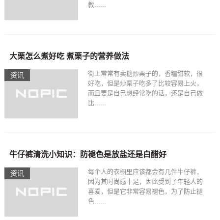
教......
大栗怎么煮好吃 煮栗子的营养做法
街上常常有卖糖炒栗子的，香糯甜软，很
资讯
好吃，但是炒栗子吃多了比较容易上火，
而且要是自己想经常吃的话，还是自己做
比......
牛仔裤清洗小知识：防褪色是放盐还是白醋好
每个人的衣橱里应该都会有几件牛仔裤，
资讯
因为其时尚感十足，因此受到了年轻人的
喜爱，但是它非常容易褪色，为了防止褪
色......