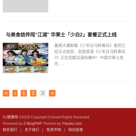
与美食结伴闯“江湖” 华莱士「少白2」套餐正式上线
暑期大爆剧集《少年白马醉春风》虽然已
资讯
经正式收官，但是国漫《少年白马醉春风
2》正在优酷动漫热播中！中国华莱士抢
先......
‹‹
‹
1
2
3
››
51健康网
©
2026 Copyright Chinaxf Rights Reserved.
Powered by
Z-BlogPHP
Themes by
Yiwuku.com
联系我们
|
关于我们
|
免责声明
|
网站管理